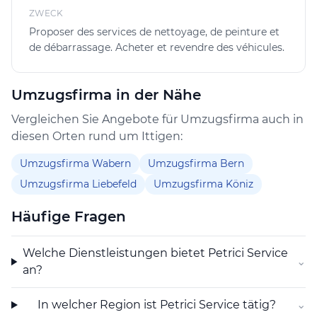
d’un service professionnel, rapide et efficace, adapté
ZWECK
aux besoins des particuliers et des entreprises :
Proposer des services de nettoyage, de peinture et
de débarrassage. Acheter et revendre des véhicules.
• ✅ Nettoyage complet : Nettoyage de fin de bail, de
chantiers, bureaux et habitations – minutieux et soigné.
Umzugsfirma in der Nähe
• ✅ Travaux de peinture : Rénovation, peinture
intérieure/extérieure, et finitions impeccables.
Vergleichen Sie Angebote für Umzugsfirma auch in
diesen Orten rund um Ittigen:
• ✅ Service de déménagement : Organisation complète
avec transport et nettoyage final. Pourquoi choisir
Umzugsfirma Wabern
Umzugsfirma Bern
PETRICI SERVICE ? ✔️ Équipe expérimentée et
Umzugsfirma Liebefeld
Umzugsfirma Köniz
qualifiée ✔️ Respect des délais et prestations de qualité
✔️ Service premium à prix compétitifs PETRICI SERVICE
Häufige Fragen
– L’excellence au service de votre confort !
Welche Dienstleistungen bietet Petrici Service
⌄
an?
In welcher Region ist Petrici Service tätig?
⌄