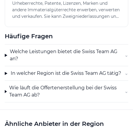
Urheberrechte, Patente, Lizenzen, Marken und
Betreuung von der Offertanfrage bis zur Fertigstellung
andere Immaterialgüterrechte erwerben, verwerten
der Arbeit. So wird sichergestellt, dass die
und verkaufen. Sie kann Zweigniederlassungen und
Armierungsarbeiten den spezifischen Anforderungen
Tochtergesellschaften im In- und Ausland errichten
der jeweiligen Baustellen entsprechen und
und sich an anderen Unternehmen im In- und
termingerecht ausgeführt werden.
Häufige Fragen
Ausland beteiligen sowie alle Geschäfte tätigen, die
direkt oder indirekt mit ihrem Zweck in
Zusammenhang stehen. Sie kann auch
Welche Leistungen bietet die Swiss Team AG
⌄
Finanzierungen für eigene oder fremde Rechnung
an?
vornehmen und vermitteln sowie Garantien und
Bürgschaften für Tochtergesellschaften und Dritte
In welcher Region ist die Swiss Team AG tätig?
⌄
eingehen. Die Gesellschaft kann im In- und Ausland
Grundeigentum erwerben, belasten, veräussern und
Wie läuft die Offertenerstellung bei der Swiss
verwalten.
⌄
Team AG ab?
Ähnliche Anbieter in der Region