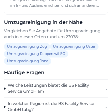
Zweigniederlassungen und Tochtergesellschaften
was eine lokale Nähe gewährleistet und eine
im In- und Ausland errichten und sich an anderen
persönliche Betreuung fördert.
Unternehmen im In- und Ausland beteiligen sowie
alle Geschäfte tätigen, die direkt oder indirekt mit
Umzugsreinigung in der Nähe
ihrem Zweck in Zusammenhang stehen. Die
Gesellschaft kann im In- und Ausland
Vergleichen Sie Angebote für Umzugsreinigung
Grundeigentum erwerben, belasten, veräussern und
auch in diesen Orten rund um 23078:
verwalten. Sie kann auch Finanzierungen für eigene
oder fremde Rechnung vornehmen sowie
Umzugsreinigung Zug
Umzugsreinigung Uster
Sicherheiten für Verbindlichkeiten verbundener
Umzugsreinigung Rapperswil SG
Gesellschaften abgeben.
Umzugsreinigung Jona
Häufige Fragen
Welche Leistungen bietet die BS Facility
⌄
Service GmbH an?
In welcher Region ist die BS Facility Service
⌄
GmbH tätig?