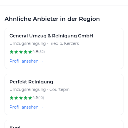
Arbeitsumgebung, die unseren Anforderungen
entspricht. Wir sind sehr zufrieden mit ihrer Arbeit und
Ähnliche Anbieter in der Region
können sie daher wärmstens weiterempfehlen.
General Umzug & Reinigung GmbH
Umzugsreinigung · Ried b. Kerzers
4.8
(82)
Profil ansehen →
Perfekt Reinigung
Umzugsreinigung · Courtepin
4.6
(10)
Profil ansehen →
Kuqi