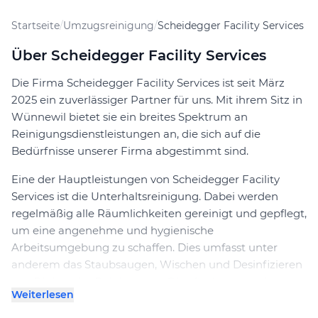
Startseite
/
Umzugsreinigung
/
Scheidegger Facility Services
Über Scheidegger Facility Services
Die Firma Scheidegger Facility Services ist seit März
2025 ein zuverlässiger Partner für uns. Mit ihrem Sitz in
Wünnewil bietet sie ein breites Spektrum an
Reinigungsdienstleistungen an, die sich auf die
Bedürfnisse unserer Firma abgestimmt sind.
Eine der Hauptleistungen von Scheidegger Facility
Services ist die Unterhaltsreinigung. Dabei werden
regelmäßig alle Räumlichkeiten gereinigt und gepflegt,
um eine angenehme und hygienische
Arbeitsumgebung zu schaffen. Dies umfasst unter
anderem das Staubsaugen, Wischen und Desinfizieren
von Böden, das Reinigen von Oberflächen und das
Weiterlesen
Leeren von Abfalleimern.