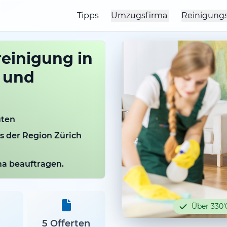
Tipps
Umzugsfirma
Reinigung
einigung in
g und
uten
us der Region Zürich
rma beauftragen.
Über 330'
5 Offerten