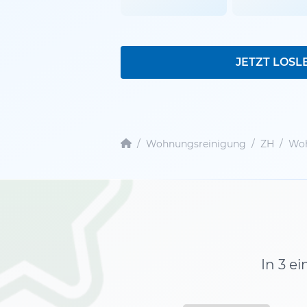
JETZT LOSL
/
Wohnungsreinigung
/
ZH
/
Woh
In 3 e