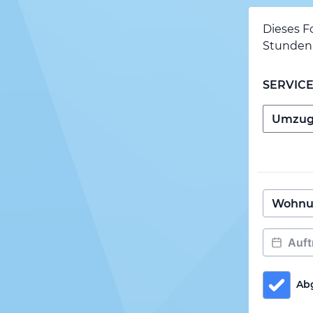
Dieses F
Stunden 
SERVIC
Ab