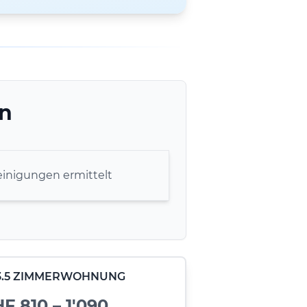
en
inigungen ermittelt
- 3.5 ZIMMERWOHNUNG
F 810 – 1'090