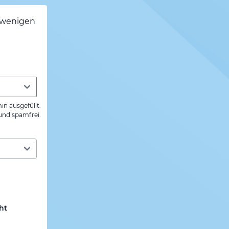
h wenigen
min ausgefüllt.
 und spamfrei.
ht