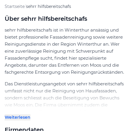
Startseite
/
sehrr hilfsbereitschafs
Über sehrr hilfsbereitschafs
sehrr hilfsbereitschafs ist in Winterthur ansässig und
bietet professionelle Fassadenreinigung sowie weitere
Reinigungsdienste in der Region Winterthur an. Wer
eine zuverlässige Reinigung mit Schwerpunkt auf
Fassadenpflege sucht, findet hier spezialisierte
Angebote, darunter das Entfernen von Moos und die
fachgerechte Entsorgung von Reinigungsrückständen.
Das Dienstleistungsangebot von sehrr hilfsbereitschafs
umfasst nicht nur die Reinigung von Hausfassaden,
sondern schliesst auch die Beseitigung von Bewuchs
wie Moos ein. Die Firma übernimmt zudem die
anschliessende Entsorgung der anfallenden
Weiterlesen
Materialien. Mit dieser Ausrichtung trägt das
Unternehmen zur Werterhaltung und Pflege von
Firmendaten