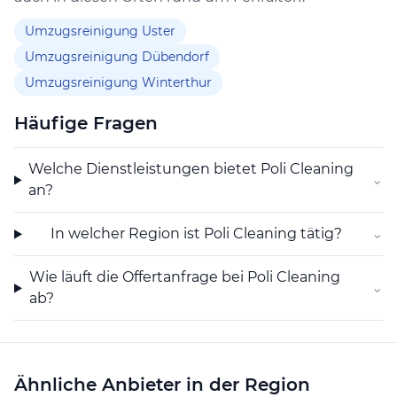
Kommunikation, um den Ablauf der
Gebäudereinigung möglichst reibungslos zu gestalten.
Umzugsreinigung Uster
Umzugsreinigung Dübendorf
Umzugsreinigung Winterthur
Häufige Fragen
Welche Dienstleistungen bietet Poli Cleaning
⌄
an?
In welcher Region ist Poli Cleaning tätig?
⌄
Wie läuft die Offertanfrage bei Poli Cleaning
⌄
ab?
Ähnliche Anbieter in der Region