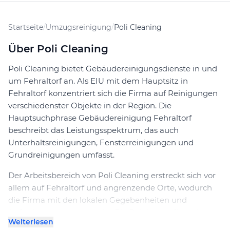
Startseite
/
Umzugsreinigung
/
Poli Cleaning
Über Poli Cleaning
Poli Cleaning bietet Gebäudereinigungsdienste in und
um Fehraltorf an. Als EIU mit dem Hauptsitz in
Fehraltorf konzentriert sich die Firma auf Reinigungen
verschiedenster Objekte in der Region. Die
Hauptsuchphrase Gebäudereinigung Fehraltorf
beschreibt das Leistungsspektrum, das auch
Unterhaltsreinigungen, Fensterreinigungen und
Grundreinigungen umfasst.
Der Arbeitsbereich von Poli Cleaning erstreckt sich vor
allem auf Fehraltorf und angrenzende Orte, wodurch
die Firma mit den lokalen Gegebenheiten und
Anforderungen vertraut ist. Die Reinigungsfirma ist
Weiterlesen
darauf ausgerichtet, alle Arten von Gebäuden sowohl in