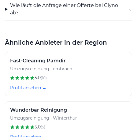
Wie läuft die Anfrage einer Offerte bei Clyno
⌄
CLYNO steht für:
ab?
Zuverlässigkeit & Pünktlichkeit
Hohe Qualitätsstandards
Ähnliche Anbieter in der Region
Transparente Kommunikation
Nachhaltiges Arbeiten
Fast-Cleaning Pamdir
Umzugsreinigung · embrach
Wir sind stolz, CLYNO als Partner an unserer Seite zu
5.0
haben – und können das Unternehmen jedem
(10)
empfehlen, der eine gründliche, engagierte und
Profil ansehen →
professionelle Reinigungsfirma sucht.
Wunderbar Reinigung
Umzugsreinigung · Winterthur
5.0
(5)