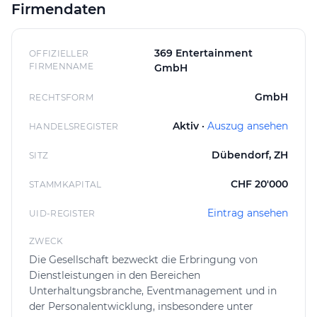
Firmendaten
- Umzugsreinigungen mit Abnahmegarantie
- Entsorgungen und Räumungen
369 Entertainment
OFFIZIELLER
FIRMENNAME
GmbH
Ein besonderer Schwerpunkt liegt auf der
Umzugsreinigung:
GmbH
RECHTSFORM
Clyno sorgt dafür, dass alle Räume professionell von
Aktiv ·
Auszug ansehen
HANDELSREGISTER
Staub, Schmutz und Umzugsspuren befreit werden –
für eine reibungslosen Übergabe an Vermieter oder
Dübendorf, ZH
SITZ
Nachmieter.
CHF 20'000
STAMMKAPITAL
♻️ Diskrete Entsorgung persönlicher Gegenstände
Eintrag ansehen
UID-REGISTER
Manche Aufträge erfordern mehr als nur Sauberkeit –
ZWECK
sie verlangen Vertrauen, Feingefühl und Diskretion.
CLYNO bietet die sorgfältige und anonyme Entsorgung
Die Gesellschaft bezweckt die Erbringung von
Dienstleistungen in den Bereichen
persönlicher Gegenstände – zum Beispiel im Rahmen
Unterhaltungsbranche, Eventmanagement und in
von Haushaltsauflösungen, Umzügen oder
der Personalentwicklung, insbesondere unter
Wohnungsräumungen.