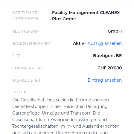
passt den Service individuell an die Bedürfnisse der
Kundschaft an.
Facility Management CLEANEX
OFFIZIELLER
FIRMENNAME
Plus GmbH
Für Interessierte ist der Kontakt unkompliziert: Nach
einer ersten Anfrage kann eine Offerte eingeholt
GmbH
RECHTSFORM
werden, die auf die jeweilige Situation zugeschnitten
Aktiv ·
Auszug ansehen
HANDELSREGISTER
ist. Der Ablauf umfasst eine bedarfsgerechte Beratung,
die Festlegung der einzelnen Leistungen und eine
Büetigen, BE
SITZ
transparente Kostendarstellung. So haben Kundinnen
und Kunden von CLEANEX + in Büetigen eine klare
CHF 20'000
STAMMKAPITAL
Übersicht und Planungssicherheit bei der Realisierung
Eintrag ansehen
ihrer Reinigungs-, Gartenpflege-, Umzugs- oder
UID-REGISTER
Transportvorhaben.
ZWECK
Die Gesellschaft bezweckt die Erbringung von
Dienstleistungen in den Bereichen Reinigung,
Gartenpflege, Umzüge und Transport. Die
Gesellschaft kann Zweigniederlassungen und
Tochtergesellschaften im In- und Ausland errichten
und sich an anderen Unternehmen im In- und