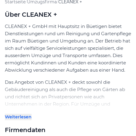
Startseite
/
Umzugsfirma
/
CLEANEX +
Über CLEANEX +
CLEANEX + GmbH mit Hauptsitz in Büetigen bietet
Dienstleistungen rund um Reinigung und Gartenpflege
im Raum Büetigen und Umgebung an. Der Betrieb hat
sich auf vielfältige Serviceleistungen spezialisiert, die
ausserdem Umzüge und Transporte umfassen. Dies
ermöglicht Kundinnen und Kunden eine koordinierte
Abwicklung verschiedener Aufgaben aus einer Hand.
Das Angebot von CLEANEX + deckt sowohl die
Gebäudereinigung als auch die Pflege von Gärten ab
und richtet sich an Privatpersonen wie auch
Unternehmen in der Region. Für Umzüge und
Transporte steht das erfahrene Team ebenfalls zur
Weiterlesen
Verfügung, um den Ablauf so effizient und reibungslos
wie möglich zu gestalten. Die Firma übernimmt dabei
Firmendaten
sowohl kleinere als auch umfangreichere Aufträge und