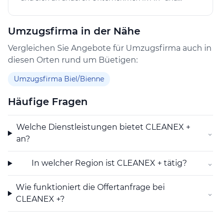
Ausland beteiligen sowie alle Geschäfte tätigen, die
direkt oder indirekt mit ihrem Zweck in
Umzugsfirma in der Nähe
Zusammenhang stehen. Die Gesellschaft kann im
In- und Ausland Grundeigentum erwerben, belasten,
Vergleichen Sie Angebote für Umzugsfirma auch in
veräussern und verwalten. Sie kann auch
diesen Orten rund um Büetigen:
Finanzierungen für eigene oder fremde Rechnung
vornehmen sowie Garantien und Bürgschaften für
Umzugsfirma Biel/Bienne
Tochtergesellschaften und Dritte eingehen.
Häufige Fragen
Welche Dienstleistungen bietet CLEANEX +
⌄
an?
In welcher Region ist CLEANEX + tätig?
⌄
Wie funktioniert die Offertanfrage bei
⌄
CLEANEX +?