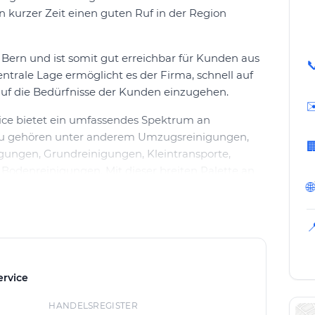
n kurzer Zeit einen guten Ruf in der Region
Bern und ist somit gut erreichbar für Kunden aus

trale Lage ermöglicht es der Firma, schnell auf
auf die Bedürfnisse der Kunden einzugehen.
✉
ce bietet ein umfassendes Spektrum an
zu gehören unter anderem Umzugsreinigungen,

igungen, Grundreinigungen, Kleintransporte,
odenreinigungen. Mit dieser breiten Palette an
🌐
owohl Privatpersonen als auch Unternehmen
 für jeden Kunden anbieten.

n Ahmetovic Wohnkonzepte und Service zeichnen
ässigkeit aus. Das Unternehmen setzt auf
einigungstechniken, um beste Ergebnisse zu
rvice
ßen Wert auf umweltfreundliche
, um die Gesundheit der Kunden und die Umwelt
HANDELSREGISTER