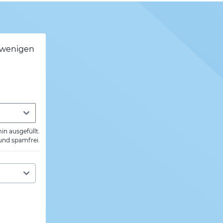
h wenigen
min ausgefüllt.
 und spamfrei.