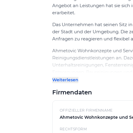
Angebot an Leistungen hat sie sich i
erarbeitet.
Das Unternehmen hat seinen Sitz in 
der Stadt und der Umgebung. Die zen
Anfragen zu reagieren und flexibel 
Ahmetovic Wohnkonzepte und Servi
Reinigungsdienstleistungen an. Da
Unterhaltsreinigungen, Fensterrein
Entsorgungen, Baureinigungen und B
Dienstleistungen kann die Firma s
Weiterlesen
bedienen und individuelle Lösungen
Firmendaten
Die Reinigungsdienstleistungen vo
sich durch hohe Qualität und Zuverl
OFFIZIELLER FIRMENNAME
geschultes Personal und moderne R
Ahmetovic Wohnkonzepte und Se
erzielen. Zudem legt die Firma gro
Reinigungsprodukte und -methoden
RECHTSFORM