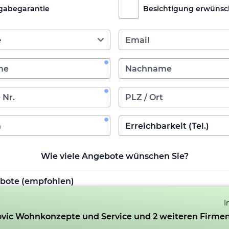
gabegarantie
Besichtigung erwünsc
Wie viele Angebote wünschen Sie?
I
vic Wohnkonzepte und Service und 2 weiteren Firmen