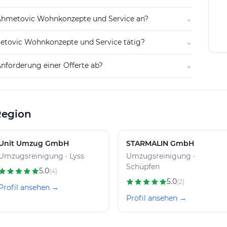
 Ahmetovic Wohnkonzepte und Service an?
⌄
metovic Wohnkonzepte und Service tätig?
⌄
Anforderung einer Offerte ab?
⌄
Region
Unit Umzug GmbH
STARMALIN GmbH
Umzugsreinigung · Lyss
Umzugsreinigung ·
Schüpfen
5.0
(4)
5.0
(2)
Profil ansehen →
Profil ansehen →