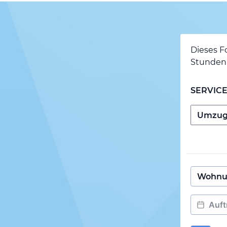
Dieses F
Stunden 
SERVIC