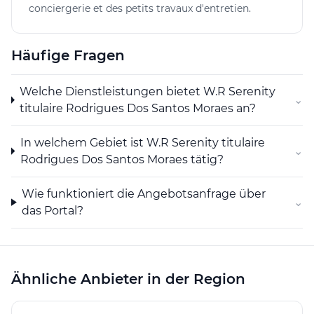
und Anforderungen ihrer Kunden zu erfüllen und
conciergerie et des petits travaux d'entretien.
bietet daher auch maßgeschneiderte Lösungen an.
Durch faire Preise und transparente Angebote schafft
W.R Serenity eine vertrauensvolle Basis für langfristige
Häufige Fragen
Partnerschaften mit ihren Kunden.
Welche Dienstleistungen bietet W.R Serenity
Insgesamt zeichnet sich die Firma W.R Serenity durch
⌄
titulaire Rodrigues Dos Santos Moraes an?
ihre Professionalität, Effizienz und Kundenorientierung
aus und ist somit eine ausgezeichnete Wahl für alle
In welchem Gebiet ist W.R Serenity titulaire
Reinigungs- und Malerarbeiten.
⌄
Rodrigues Dos Santos Moraes tätig?
Wie funktioniert die Angebotsanfrage über
⌄
das Portal?
Ähnliche Anbieter in der Region