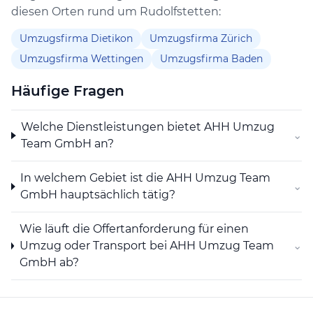
veräussern und verwalten. Sie kann auch
diesen Orten rund um Rudolfstetten:
Finanzierungen für eigene oder fremde Rechnung
vornehmen sowie Garantien und Bürgschaften für
Umzugsfirma Dietikon
Umzugsfirma Zürich
Tochtergesellschaften und Dritte eingehen. Ferner
Umzugsfirma Wettingen
Umzugsfirma Baden
kann die Gesellschaft Unternehmen Liegenschaften,
Beteiligungen und Wertschriften erwerben, halten
Häufige Fragen
und veräussern.
Welche Dienstleistungen bietet AHH Umzug
⌄
Team GmbH an?
In welchem Gebiet ist die AHH Umzug Team
⌄
GmbH hauptsächlich tätig?
Wie läuft die Offertanforderung für einen
Umzug oder Transport bei AHH Umzug Team
⌄
GmbH ab?