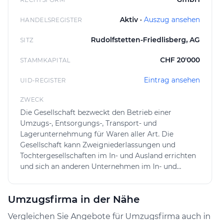
Aktiv ·
Auszug ansehen
HANDELSREGISTER
Rudolfstetten-Friedlisberg, AG
SITZ
CHF 20'000
STAMMKAPITAL
Eintrag ansehen
UID-REGISTER
ZWECK
Die Gesellschaft bezweckt den Betrieb einer
Umzugs-, Entsorgungs-, Transport- und
Lagerunternehmung für Waren aller Art. Die
Gesellschaft kann Zweigniederlassungen und
Tochtergesellschaften im In- und Ausland errichten
und sich an anderen Unternehmen im In- und
Ausland beteiligen sowie alle Geschäfte tätigen, die
direkt oder indirekt mit ihrem Zweck in
Umzugsfirma in der Nähe
Zusammenhang stehen. Die Gesellschaft kann im
In- und Ausland Grundeigentum erwerben, belasten,
Vergleichen Sie Angebote für Umzugsfirma auch in