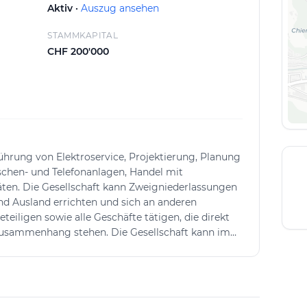
Aktiv ·
Auszug ansehen
STAMMKAPITAL
CHF 200'000
ührung von Elektroservice, Projektierung, Planung
chen- und Telefonanlagen, Handel mit
ten. Die Gesellschaft kann Zweigniederlassungen
nd Ausland errichten und sich an anderen
eiligen sowie alle Geschäfte tätigen, die direkt
Zusammenhang stehen. Die Gesellschaft kann im
erben, belasten, veräussern und verwalten. Sie
gene oder fremde Rechnung vornehmen sowie
chtergesellschaften und Dritte eingehen.