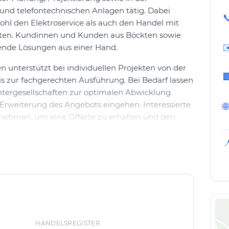
und telefontechnischen Anlagen tätig. Dabei

hl den Elektroservice als auch den Handel mit
ten. Kundinnen und Kunden aus Böckten sowie
✉
nde Lösungen aus einer Hand.
 unterstützt bei individuellen Projekten von der

s zur fachgerechten Ausführung. Bei Bedarf lassen
tergesellschaften zur optimalen Abwicklung
Erweiterung des Angebots eingehen. Interessierte
🌐
nehmen, um eine Offerte zu erhalten und den
ei legt das Team Wert auf eine transparente
 Umsetzung der Arbeiten.

den von Andrist Elektro AG mit dem Ziel realisiert,
enwünsche zu verbinden. Das Angebot richtet
erbliche Auftraggeber, die Wert auf einen
g bis zur Installation legen. Der Handel mit
lio ab und ermöglicht eine umfassende Betreuung.
HANDELSREGISTER