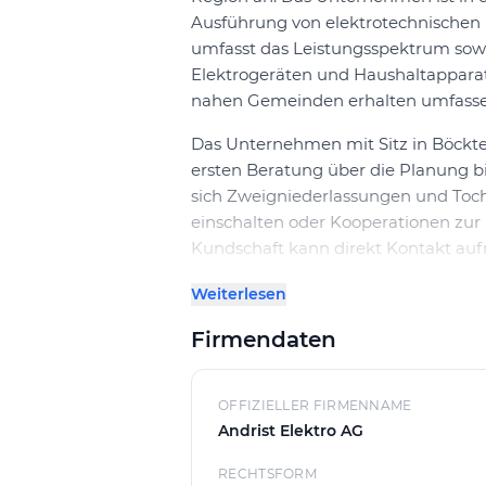
Ausführung von elektrotechnischen 
umfasst das Leistungsspektrum sowo
Elektrogeräten und Haushaltappara
nahen Gemeinden erhalten umfasse
Das Unternehmen mit Sitz in Böckten
ersten Beratung über die Planung bi
sich Zweigniederlassungen und Toch
einschalten oder Kooperationen zur 
Kundschaft kann direkt Kontakt auf
weiteren Ablauf zu besprechen. Dab
Weiterlesen
Kommunikation und eine effiziente
Firmendaten
Elektroinstallationen in Böckten wer
technische Anforderungen und Kund
sich sowohl an private als auch gew
OFFIZIELLER FIRMENNAME
strukturierten Ablauf von der Planun
Andrist Elektro AG
Elektroapparaten rundet das Portfo
RECHTSFORM