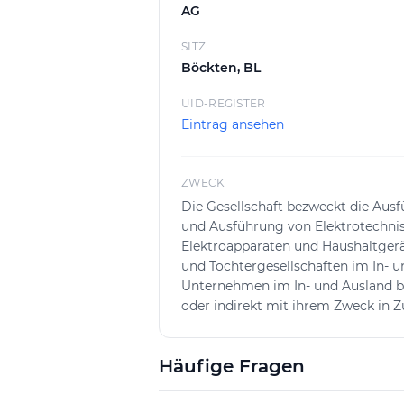
AG
SITZ
Böckten, BL
UID-REGISTER
Eintrag ansehen
ZWECK
Die Gesellschaft bezweckt die Ausf
und Ausführung von Elektrotechnis
Elektroapparaten und Haushaltgerä
und Tochtergesellschaften im In- u
Unternehmen im In- und Ausland bet
oder indirekt mit ihrem Zweck in 
In- und Ausland Grundeigentum erw
kann auch Finanzierungen für ei
Häufige Fragen
Garantien und Bürgschaften für To