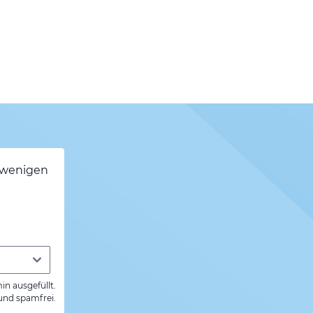
h wenigen
min ausgefüllt.
 und spamfrei.