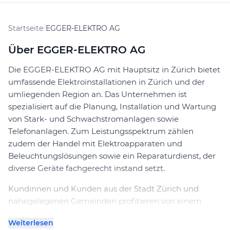
Startseite
/
EGGER-ELEKTRO AG
Über EGGER-ELEKTRO AG
Die EGGER-ELEKTRO AG mit Hauptsitz in Zürich bietet
umfassende Elektroinstallationen in Zürich und der
umliegenden Region an. Das Unternehmen ist
spezialisiert auf die Planung, Installation und Wartung
von Stark- und Schwachstromanlagen sowie
Telefonanlagen. Zum Leistungsspektrum zählen
zudem der Handel mit Elektroapparaten und
Beleuchtungslösungen sowie ein Reparaturdienst, der
diverse Geräte fachgerecht instand setzt.
Kundinnen und Kunden aus der Stadt Zürich und
nahegelegenen Gemeinden profitieren von einem
direkten Ansprechpartner vor Ort. Nach
Weiterlesen
Kontaktaufnahme erfolgt in der Regel eine individuelle