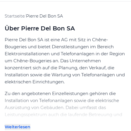
Startseite
/
Pierre Del Bon SA
Über Pierre Del Bon SA
Pierre Del Bon SA ist eine AG mit Sitz in Chêne-
Bougeries und bietet Dienstleistungen im Bereich
Elektroinstallationen und Telefonanlagen in der Region
um Chêne-Bougeries an. Das Unternehmen
konzentriert sich auf die Planung, den Verkauf, die
Installation sowie die Wartung von Telefonanlagen und
elektrischen Einrichtungen.
Zu den angebotenen Einzelleistungen gehören die
Installation von Telefonanlagen sowie die elektrische
Ausrüstung von Gebäuden. Dabei umfasst das
Leistungsspektrum auch die laufende Betreuung und
den Service, um die Funktionsfähigkeit der Systeme
Weiterlesen
sicherzustellen. Die Kunden profitieren von einer