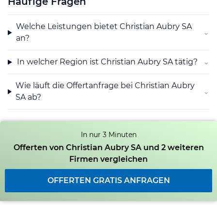
Häufige Fragen
und unkomplizierte Abwicklung, damit die Kunden
rasch eine Entscheidungsgrundlage erhalten. Mit dieser
Welche Leistungen bietet Christian Aubry SA
Vorgehensweise stellt Christian Aubry SA sicher, dass
⌄
an?
Elektrodienstleistungen in Saignelégier bedarfsgerecht
und effizient umgesetzt werden.
In welcher Region ist Christian Aubry SA tätig?
⌄
Wie läuft die Offertanfrage bei Christian Aubry
⌄
SA ab?
In nur 3 Minuten
Offerten von Christian Aubry SA und 2 weiteren
Firmen vergleichen
OFFERTEN GRATIS ANFRAGEN