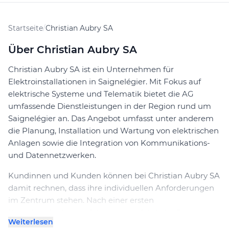
Startseite
/
Christian Aubry SA
Über Christian Aubry SA
Christian Aubry SA ist ein Unternehmen für
Elektroinstallationen in Saignelégier. Mit Fokus auf
elektrische Systeme und Telematik bietet die AG
umfassende Dienstleistungen in der Region rund um
Saignelégier an. Das Angebot umfasst unter anderem
die Planung, Installation und Wartung von elektrischen
Anlagen sowie die Integration von Kommunikations-
und Datennetzwerken.
Kundinnen und Kunden können bei Christian Aubry SA
damit rechnen, dass ihre individuellen Anforderungen
im Zentrum stehen. Nach einer ersten
Kontaktaufnahme erfolgt eine ausführliche Beratung,
Weiterlesen
um den genauen Bedarf zu erfassen. Darauf basiert ein