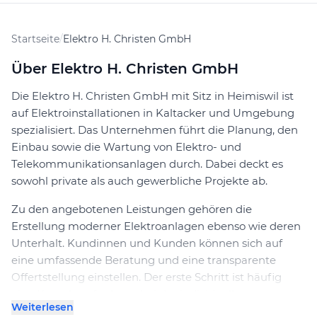
Startseite
/
Elektro H. Christen GmbH
Über Elektro H. Christen GmbH
Die Elektro H. Christen GmbH mit Sitz in Heimiswil ist
auf Elektroinstallationen in Kaltacker und Umgebung
spezialisiert. Das Unternehmen führt die Planung, den
Einbau sowie die Wartung von Elektro- und
Telekommunikationsanlagen durch. Dabei deckt es
sowohl private als auch gewerbliche Projekte ab.
Zu den angebotenen Leistungen gehören die
Erstellung moderner Elektroanlagen ebenso wie deren
Unterhalt. Kundinnen und Kunden können sich auf
eine umfassende Beratung und eine transparente
Offertstellung einstellen. Der erste Schritt ist häufig
eine Kontaktaufnahme, bei der individuelle
Weiterlesen
Anforderungen besprochen werden. Daraufhin folgt ein