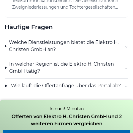
Telekommunikationsbereich. Die Gesellschaft kann
gegeben. Dies ermöglicht kurze Kommunikationswege
Zweigniederlassungen und Tochtergesellschaften
und einen direkten Kundensupport vor Ort.
im In- und Ausland errichten und sich an anderen
Interessierte können sich über die bestehenden
Unternehmen im In- und Ausland beteiligen sowie
Kontaktmöglichkeiten unkompliziert an die Elektro H.
Häufige Fragen
alle Geschäfte tätigen, die direkt oder indirekt mit
Christen GmbH wenden, um eine individuelle Offerte
ihrem Zweck in Zusammenhang stehen. Die
anzufordern.
Gesellschaft kann Grundeigentum belasten und
Welche Dienstleistungen bietet die Elektro H.
⌄
verwalten.
Christen GmbH an?
In welcher Region ist die Elektro H. Christen
⌄
GmbH tätig?
Wie läuft die Offertanfrage über das Portal ab?
⌄
In nur 3 Minuten
Offerten von Elektro H. Christen GmbH und 2
weiteren Firmen vergleichen