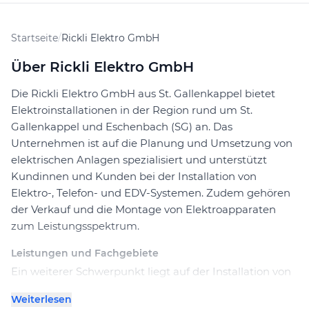
Startseite
/
Rickli Elektro GmbH
Über Rickli Elektro GmbH
Die Rickli Elektro GmbH aus St. Gallenkappel bietet
Elektroinstallationen in der Region rund um St.
Gallenkappel und Eschenbach (SG) an. Das
Unternehmen ist auf die Planung und Umsetzung von
elektrischen Anlagen spezialisiert und unterstützt
Kundinnen und Kunden bei der Installation von
Elektro-, Telefon- und EDV-Systemen. Zudem gehören
der Verkauf und die Montage von Elektroapparaten
zum Leistungsspektrum.
Leistungen und Fachgebiete
Ein weiterer Schwerpunkt liegt auf der Installation von
Wärmepumpen und Solaranlagen, wodurch die Firma
Weiterlesen
auch nachhaltige Energielösungen anbietet. Rickli