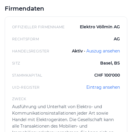
transparente Kommunikation und ist für Anfragen und
Firmendaten
Offertwünsche direkt erreichbar.
Regionale Präsenz und Kundenservice
Elektro Völlmin AG
OFFIZIELLER FIRMENNAME
Im Einzugsgebiet rund um Basel ist Elektro Völlmin AG
ein Ansprechpartner für vielfältige elektrische und
AG
RECHTSFORM
kommunikative Installationen. Interessenten haben die
Aktiv ·
Auszug ansehen
HANDELSREGISTER
Möglichkeit, individuell auf ihre Anforderungen
abgestimmte Offerten anzufordern. Nach
Basel, BS
SITZ
Kontaktaufnahme erfolgt eine Bedarfsanalyse, auf
deren Basis die Firma passende Lösungen vorschlägt.
CHF 100'000
STAMMKAPITAL
Die langfristige Betreuung von Elektroinstallationen
Eintrag ansehen
wird durch regelmässigen Unterhalt sichergestellt, der
UID-REGISTER
vom Team vor Ort ausgeführt wird.
ZWECK
Ausführung und Unterhalt von Elektro- und
Kommunikationsinstallationen jeder Art sowie
Handel mit Elektrogeräten. Die Gesellschaft kann
alle Transaktionen des Mobilien- und