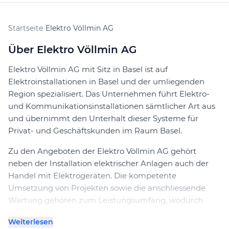
Startseite
/
Elektro Völlmin AG
Über Elektro Völlmin AG
Elektro Völlmin AG mit Sitz in Basel ist auf
Elektroinstallationen in Basel und der umliegenden
Region spezialisiert. Das Unternehmen führt Elektro-
und Kommunikationsinstallationen sämtlicher Art aus
und übernimmt den Unterhalt dieser Systeme für
Privat- und Geschäftskunden im Raum Basel.
Zu den Angeboten der Elektro Völlmin AG gehört
neben der Installation elektrischer Anlagen auch der
Handel mit Elektrogeräten. Die kompetente
Umsetzung von Projekten sowie die anschliessende
Wartung gehören zum Leistungsumfang, wodurch
Kundinnen und Kunden eine umfassende Betreuung
Weiterlesen
erwarten können. Der Betrieb legt Wert auf eine