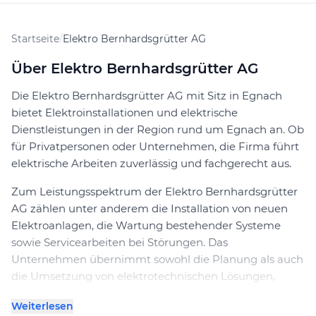
Startseite
/
Elektro Bernhardsgrütter AG
Über Elektro Bernhardsgrütter AG
Die Elektro Bernhardsgrütter AG mit Sitz in Egnach
bietet Elektroinstallationen und elektrische
Dienstleistungen in der Region rund um Egnach an. Ob
für Privatpersonen oder Unternehmen, die Firma führt
elektrische Arbeiten zuverlässig und fachgerecht aus.
Zum Leistungsspektrum der Elektro Bernhardsgrütter
AG zählen unter anderem die Installation von neuen
Elektroanlagen, die Wartung bestehender Systeme
sowie Servicearbeiten bei Störungen. Das
Unternehmen übernimmt sowohl die Planung als auch
die Umsetzung von elektrotechnischen Lösungen,
wobei der Fokus auf einem reibungslosen und
Weiterlesen
kundenorientierten Ablauf liegt.