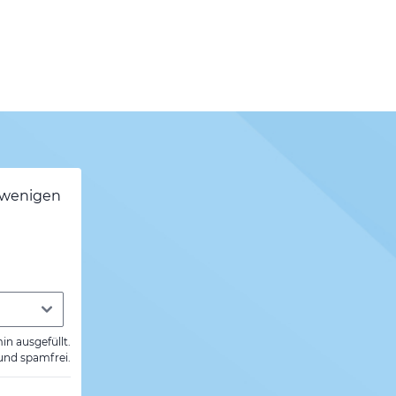
h wenigen
min ausgefüllt.
 und spamfrei.