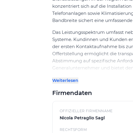
konzentriert sich auf die Installati
Telefonanlagen sowie Klimatisierun
Bandbreite sichert eine umfassende 
Das Leistungsspektrum umfasst neb
Systeme. Kundinnen und Kunden erha
der ersten Kontaktaufnahme bis zur F
Offertstellung ermöglicht die trans
Abstimmung auf spezifische Anforde
Generalunternehmer und bietet den 
das Angebot ergänzt.
Weiterlesen
Die Aktivitäten von Nicola Petraglio
Firmendaten
San Pietro ausgerichtet. Ansprechp
direkt an das Team wenden, um Ber
stellen. So wird eine zielgerichtet
OFFIZIELLER FIRMENNAME
Kundenprojekten gewährleistet.
Nicola Petraglio Sagl
RECHTSFORM