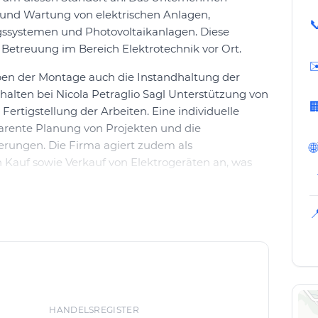
on und Wartung von elektrischen Anlagen,

gssystemen und Photovoltaikanlagen. Diese
Betreuung im Bereich Elektrotechnik vor Ort.
✉
en der Montage auch die Instandhaltung der
lten bei Nicola Petraglio Sagl Unterstützung von

ertigstellung der Arbeiten. Eine individuelle
parente Planung von Projekten und die
rungen. Die Firma agiert zudem als
🌐
Kauf sowie Verkauf von Elektrogeräten an, was
 Sagl sind auf die Bedürfnisse im Umfeld von Castel

artnerinnen und Ansprechpartner können sich
atungstermine zu vereinbaren oder Anfragen zu
e und bedarfsgerechte Umsetzung von
HANDELSREGISTER