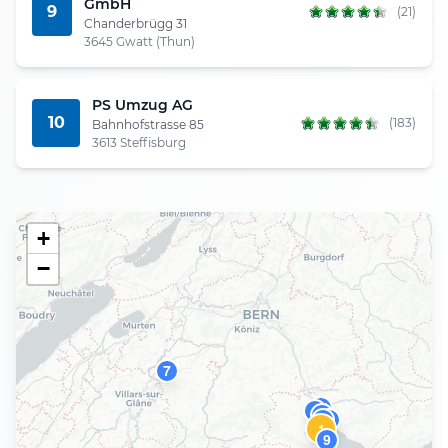
GmbH
9
(21)
Chanderbrügg 31
3645 Gwatt (Thun)
PS Umzug AG
10
(183)
Bahnhofstrasse 85
3613 Steffisburg
+
−
7
10
4
8
6
2
1
9