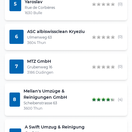
Yaroslav
5
(0)
Rue de Corbières
1630 Bulle
ASC albiswissclean Kryeziu
6
(0)
Ulmenweg 63
3604 Thun
MTZ GmbH
7
(0)
Grubenweg 16
3186 Düdingen
Melian's Umzüge &
Reinigungen GmbH
8
(4)
Scheibenstrasse 63
3600 Thun
A Swift Umzug & Reinigung