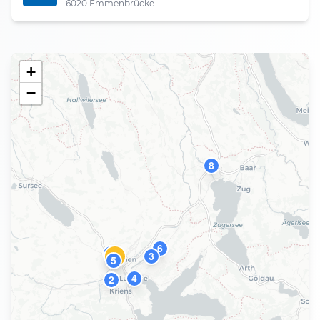
6020 Emmenbrücke
+
−
8
6
9
3
1
5
4
2