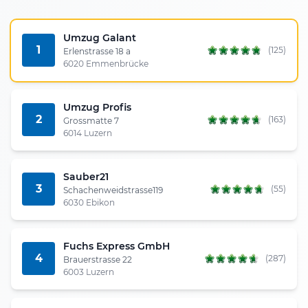
Umzug Galant
1
(125)
Erlenstrasse 18 a
6020 Emmenbrücke
Umzug Profis
2
(163)
Grossmatte 7
6014 Luzern
Sauber21
3
(55)
Schachenweidstrasse119
6030 Ebikon
Fuchs Express GmbH
4
(287)
Brauerstrasse 22
6003 Luzern