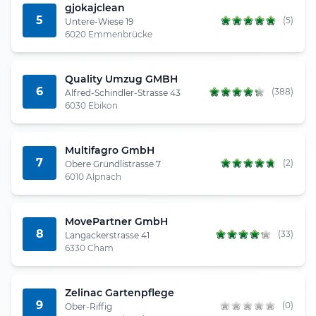
gjokajclean
5
(5)
Untere-Wiese 19
6020 Emmenbrücke
Quality Umzug GMBH
6
(388)
Alfred-Schindler-Strasse 43
6030 Ebikon
Multifagro GmbH
7
(2)
Obere Gründlistrasse 7
6010 Alpnach
MovePartner GmbH
8
(33)
Langackerstrasse 41
6330 Cham
Zelinac Gartenpflege
9
(0)
Ober-Riffig