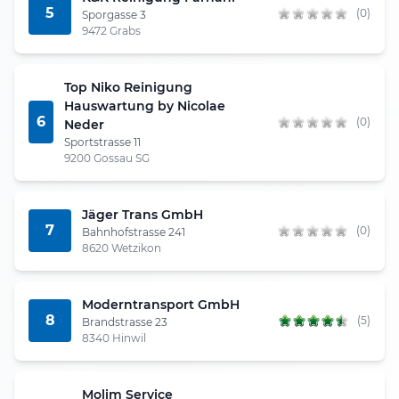
5
(0)
Sporgasse 3
9472 Grabs
Top Niko Reinigung
Hauswartung by Nicolae
6
(0)
Neder
Sportstrasse 11
9200 Gossau SG
Jäger Trans GmbH
7
(0)
Bahnhofstrasse 241
8620 Wetzikon
Moderntransport GmbH
8
(5)
Brandstrasse 23
8340 Hinwil
Molim Service