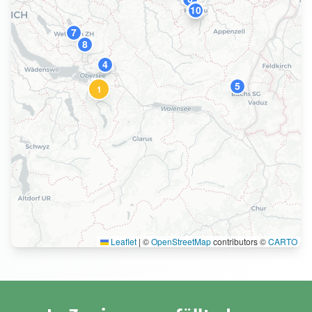
2
10
9
7
8
4
5
1
Leaflet
|
©
OpenStreetMap
contributors ©
CARTO