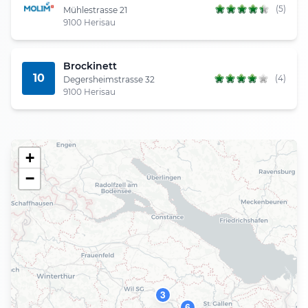
(5)
Mühlestrasse 21
9100 Herisau
Brockinett
10
(4)
Degersheimstrasse 32
9100 Herisau
+
−
3
6