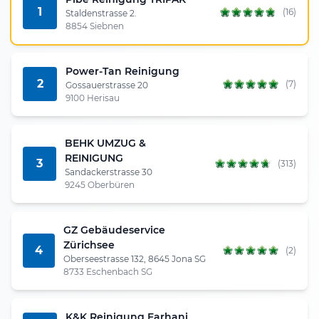
1
(16)
Staldenstrasse 2.
8854 Siebnen
Power-Tan Reinigung
2
(7)
Gossauerstrasse 20
9100 Herisau
BEHK UMZUG &
REINIGUNG
3
(313)
Sandackerstrasse 30
9245 Oberbüren
GZ Gebäudeservice
Zürichsee
4
(2)
Oberseestrasse 132, 8645 Jona SG
8733 Eschenbach SG
K&K Reinigung Farhani