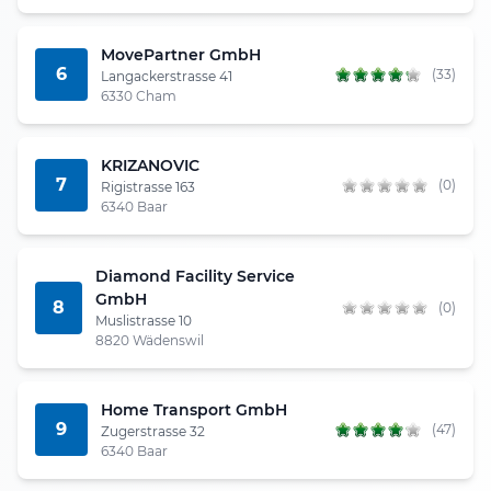
MovePartner GmbH
6
(33)
Langackerstrasse 41
6330 Cham
KRIZANOVIC
7
(0)
Rigistrasse 163
6340 Baar
Diamond Facility Service
GmbH
8
(0)
Muslistrasse 10
8820 Wädenswil
Home Transport GmbH
9
(47)
Zugerstrasse 32
6340 Baar