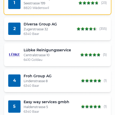
1
(23)
Seestrasse 199
8820 Wädenswil
Diversa Group AG
2
(355)
Zugerstrasse 32
6340 Baar
Lübke Reinigungsservice
(5)
Centralstrasse 10
6410 Goldau
Froh Group AG
4
(1)
Lindenstrasse 8
6340 Baar
Easy way services gmbh
5
(1)
Haldenstrasse 5
6340 Baar