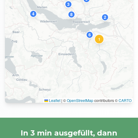
3
4
8
2
6
1
Leaflet
|
©
OpenStreetMap
contributors ©
CARTO
In 3 min ausgefüllt, dann