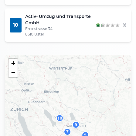
Activ- Umzug und Transporte
GmbH
10
(1)
Freiestrasse 34
8610 Uster
+
−
10
9
7
5