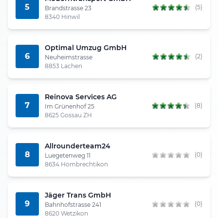
5
(5)
Brandstrasse 23
8340 Hinwil
Optimal Umzug GmbH
6
(2)
Neuheimstrasse
8853 Lachen
Reinova Services AG
7
(8)
Im Grünenhof 25
8625 Gossau ZH
Allrounderteam24
8
(0)
Luegetenweg 11
8634 Hombrechtikon
Jäger Trans GmbH
9
(0)
Bahnhofstrasse 241
8620 Wetzikon