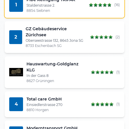
1
(16)
Staldenstrasse 2.
8854 Siebnen
GZ Gebäudeservice
Zürichsee
2
(2)
Oberseestrasse 132, 8645 Jona SG
8733 Eschenbach SG
Hauswartung-Goldglanz
KLG
(1)
In der Gass 8
8627 Grüningen
Total care GmbH
4
(1)
Einsiedlerstrasse 270
8810 Horgen
Moderntransport GmbH