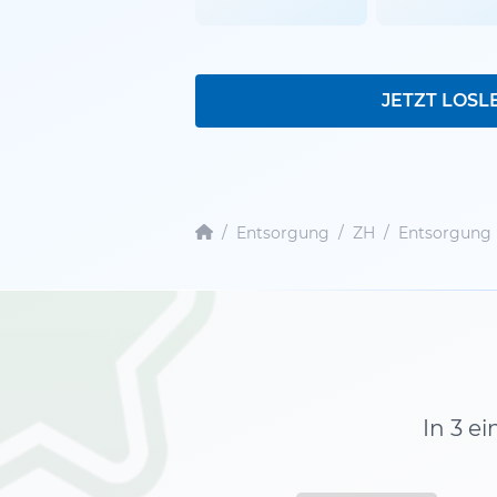
JETZT LOSL
/
Entsorgung
/
ZH
/
Entsorgung 
In 3 e