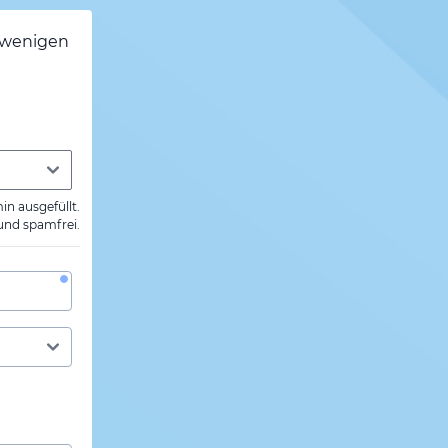
h wenigen
min ausgefüllt.
 und spamfrei.