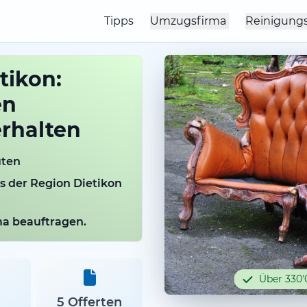
Tipps
Umzugsfirma
Reinigung
tikon:
en
rhalten
uten
us der Region Dietikon
rma beauftragen.
Über 330'
5 Offerten