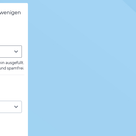
h wenigen
min ausgefüllt.
 und spamfrei.