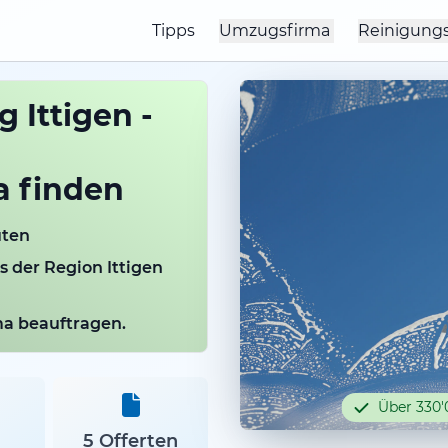
Tipps
Umzugsfirma
Reinigung
 Ittigen -
a finden
uten
s der Region Ittigen
rma beauftragen.
Über 330'
5 Offerten