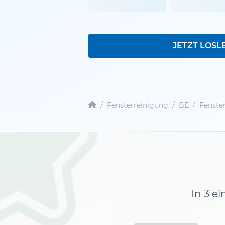
JETZT LOSL
/
Fensterreinigung
/
BE
/
Fenster
In 3 e