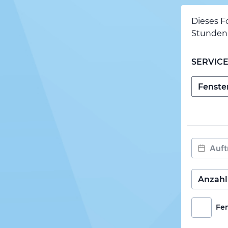
Dieses F
Stunden 
SERVIC
Fe