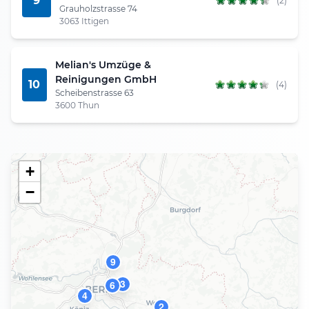
9
(2)
Grauholzstrasse 74
3063 Ittigen
Melian's Umzüge &
Reinigungen GmbH
10
(4)
Scheibenstrasse 63
3600 Thun
+
−
9
3
6
4
2