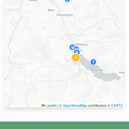
5
10
8
1
7
Leaflet
|
©
OpenStreetMap
contributors ©
CARTO