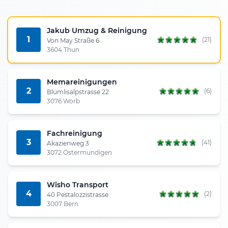
Jakub Umzug & Reinigung
1
(21)
Von May Straße 6
3604 Thun
Memareinigungen
2
(6)
Blümlisalpstrasse 22
3076 Worb
Fachreinigung
3
(41)
Akazienweg 3
3072 Ostermundigen
Wisho Transport
4
(2)
40 Pestalozzistrasse
3007 Bern