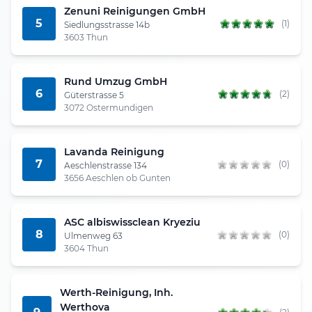
Zenuni Reinigungen GmbH
5
(1)
Siedlungsstrasse 14b
3603 Thun
Rund Umzug GmbH
6
(2)
Güterstrasse 5
3072 Ostermundigen
Lavanda Reinigung
7
(0)
Aeschlenstrasse 134
3656 Aeschlen ob Gunten
ASC albiswissclean Kryeziu
8
(0)
Ulmenweg 63
3604 Thun
Werth-Reinigung, Inh.
Werthova