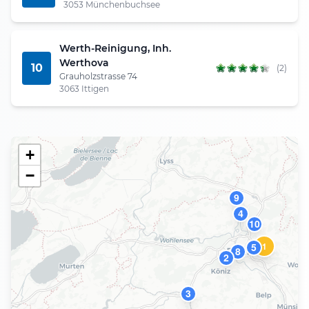
3053 Münchenbuchsee
Werth-Reinigung, Inh.
Werthova
10
(2)
Grauholzstrasse 74
3063 Ittigen
+
−
9
4
10
1
5
8
2
3