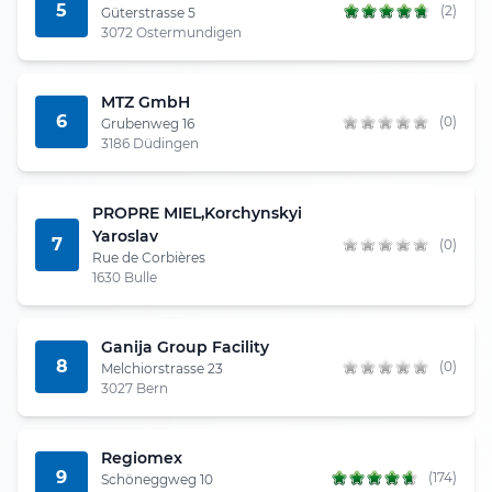
5
(2)
Güterstrasse 5
3072 Ostermundigen
MTZ GmbH
6
(0)
Grubenweg 16
3186 Düdingen
PROPRE MIEL,Korchynskyi
Yaroslav
7
(0)
Rue de Corbières
1630 Bulle
Ganija Group Facility
8
(0)
Melchiorstrasse 23
3027 Bern
Regiomex
9
(174)
Schöneggweg 10