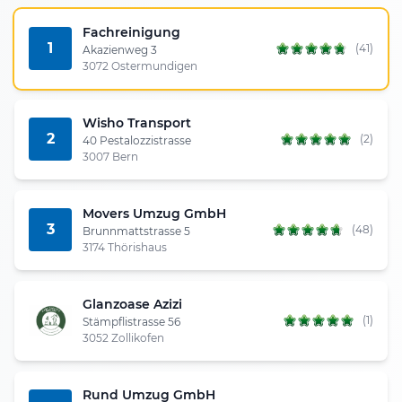
Fachreinigung
1
(41)
Akazienweg 3
3072 Ostermundigen
Wisho Transport
2
(2)
40 Pestalozzistrasse
3007 Bern
Movers Umzug GmbH
3
(48)
Brunnmattstrasse 5
3174 Thörishaus
Glanzoase Azizi
(1)
Stämpflistrasse 56
3052 Zollikofen
Rund Umzug GmbH