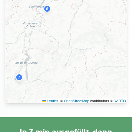
6
7
Leaflet
|
©
OpenStreetMap
contributors ©
CARTO
In 3 min ausgefüllt, dann