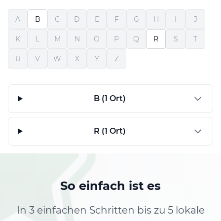
A
B
C
D
E
F
G
H
I
J
K
L
M
N
O
P
Q
R
S
T
U
V
W
X
Y
Z
B (1 Ort)
R (1 Ort)
So einfach ist es
In 3 einfachen Schritten bis zu 5 lokale