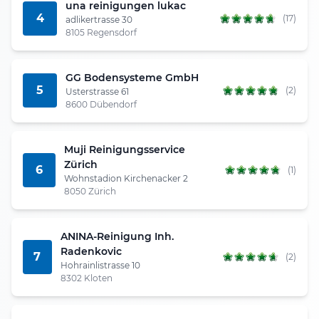
una reinigungen lukac
4
(17)
adlikertrasse 30
8105 Regensdorf
GG Bodensysteme GmbH
5
(2)
Usterstrasse 61
8600 Dübendorf
Muji Reinigungsservice
Zürich
6
(1)
Wohnstadion Kirchenacker 2
8050 Zürich
ANINA-Reinigung Inh.
Radenkovic
7
(2)
Hohrainlistrasse 10
8302 Kloten