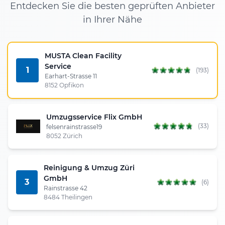
Entdecken Sie die besten geprüften Anbieter
in Ihrer Nähe
MUSTA Clean Facility
Service
1
(193)
Earhart-Strasse 11
8152 Opfikon
Umzugsservice Flix GmbH
(33)
felsenrainstrasse19
8052 Zürich
Reinigung & Umzug Züri
GmbH
3
(6)
Rainstrasse 42
8484 Theilingen