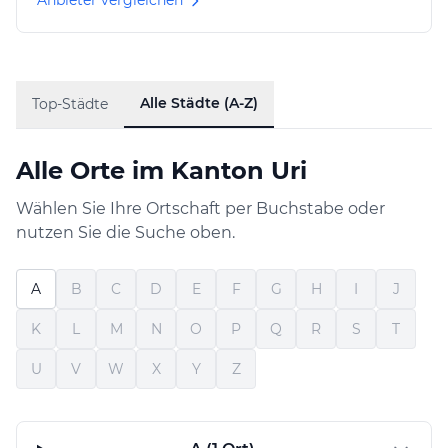
Anbieter vergleichen
Alle Städte (A-Z)
Top-Städte
Alle Orte im Kanton Uri
Wählen Sie Ihre Ortschaft per Buchstabe oder
nutzen Sie die Suche oben.
A
B
C
D
E
F
G
H
I
J
K
L
M
N
O
P
Q
R
S
T
U
V
W
X
Y
Z