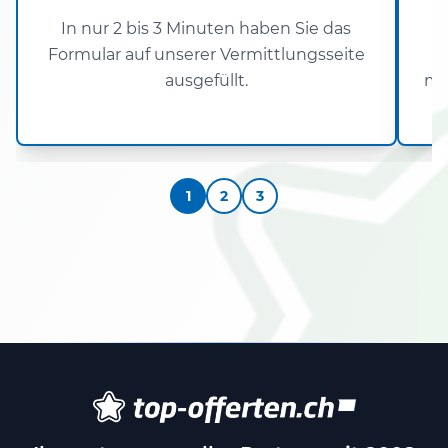
In nur 2 bis 3 Minuten haben Sie das
Formular auf unserer Vermittlungsseite
ausgefüllt.
ma
a
1
2
3