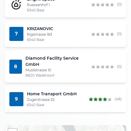
(0)
Ruessenhof 1
6340 Baar
KRIZANOVIC
7
(0)
Rigistrasse 163
6340 Baar
Diamond Facility Service
GmbH
8
(0)
Muslistrasse 10
8820 Wädenswil
Home Transport GmbH
9
(48)
Zugerstrasse 32
6340 Baar