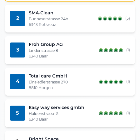
SMA-Clean
2
(5)
Buonaserstrasse 24b
6343 Rotkreuz
Froh Group AG
3
(1)
Lindenstrasse 8
6340 Baar
Total care GmbH
4
(1)
Einsiedlerstrasse 270
8810 Horgen
Easy way services gmbh
5
(1)
Haldenstrasse 5
6340 Baar
Bright Space