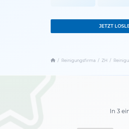
JETZT LOSL
/
Reinigungsfirma
/
ZH
/
Reinigu
In 3 e