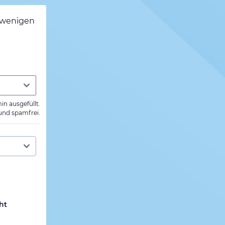
h wenigen
min ausgefüllt.
 und spamfrei.
ht