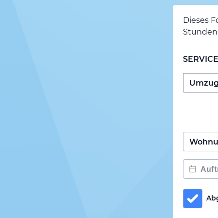
Dieses F
Stunden 
SERVIC
Ab