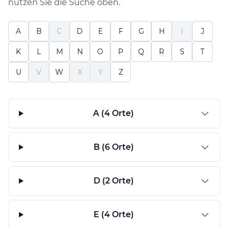
nutzen Sie die Suche oben.
A
B
C
D
E
F
G
H
I
J
K
L
M
N
O
P
Q
R
S
T
U
V
W
X
Y
Z
A (4 Orte)
B (6 Orte)
D (2 Orte)
E (4 Orte)