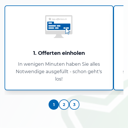
1. Offerten einholen
In wenigen Minuten haben Sie alles
U
Notwendige ausgefüllt - schon geht's
si
los!
1
2
3