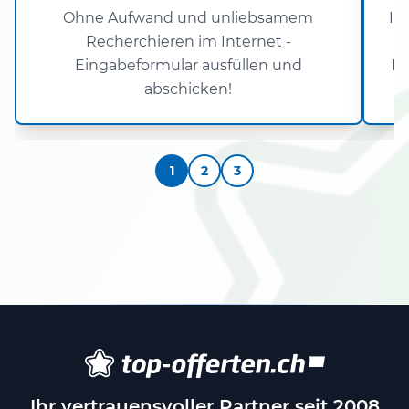
Ohne Aufwand und unliebsamem
In
Recherchieren im Internet -
Eingabeformular ausfüllen und
Re
abschicken!
1
2
3
Ihr vertrauensvoller Partner seit 2008