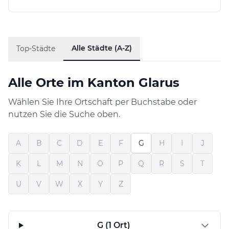
Alle Städte (A-Z)
Top-Städte
Alle Orte im Kanton Glarus
Wählen Sie Ihre Ortschaft per Buchstabe oder
nutzen Sie die Suche oben.
A
B
C
D
E
F
G
H
I
J
K
L
M
N
O
P
Q
R
S
T
U
V
W
X
Y
Z
G (1 Ort)