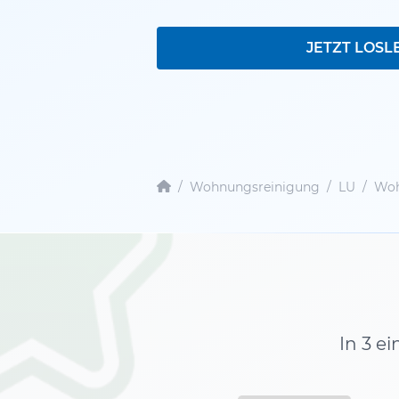
JETZT LOSL
/
Wohnungsreinigung
/
LU
/
Woh
In 3 e