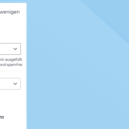
h wenigen
min ausgefüllt.
 und spamfrei.
ht