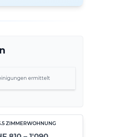
en
inigungen ermittelt
- 3.5 ZIMMERWOHNUNG
F 810 – 1'090