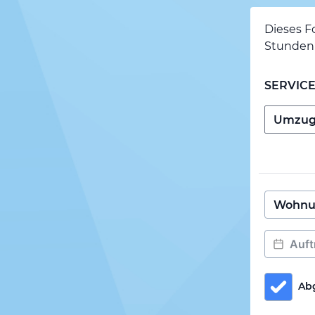
Dieses F
Stunden 
SERVIC
Ab