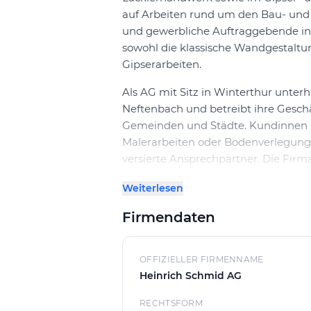
auf Arbeiten rund um den Bau- und A
und gewerbliche Auftraggebende in
sowohl die klassische Wandgestaltu
Gipserarbeiten.
Als AG mit Sitz in Winterthur unter
Neftenbach und betreibt ihre Gesc
Gemeinden und Städte. Kundinnen u
Malerarbeiten oder Bodenverlegung 
versierte Ansprechpartner. Die Fir
komplexere Ausbauprojekte.
Weiterlesen
Der Kontakt zu Heinrich Schmid AG e
Firmendaten
individuelle Offerte erhalten, die a
der Erstberatung bis zur Projektau
gesamten Prozess. Die Gesellschaft 
OFFIZIELLER FIRMENNAME
Zweigniederlassungen zu gründen u
Heinrich Schmid AG
was auf eine flexible Organisationsst
RECHTSFORM