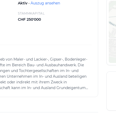
Aktiv ·
Auszug ansehen
STAMMKAPITAL
CHF 250'000
ieb von Maler- und Lackier-, Gipser-, Bodenleger-
äfte im Bereich Bau- und Ausbauhandwerk. Die
ungen und Tochtergesellschaften im In- und
eren Unternehmen im In- und Ausland beteiligen
irekt oder indirekt mit ihrem Zweck in
chaft kann im In- und Ausland Grundeigentum
 verwalten. Sie kann auch Finanzierungen für
ehmen oder sich an solchen beteiligen sowie
htergesellschaften und Dritte eingehen. Sie kann
cherheitsleistungen an ihr verbundene oder an