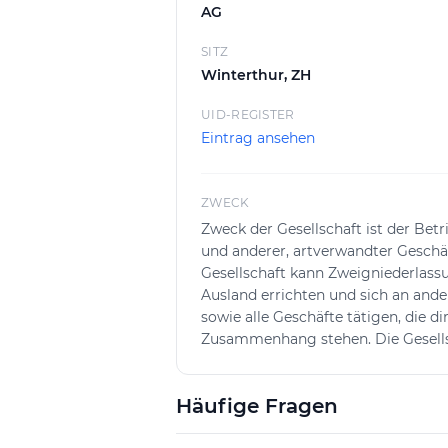
AG
SITZ
Winterthur, ZH
UID-REGISTER
Eintrag ansehen
ZWECK
Zweck der Gesellschaft ist der Betr
und anderer, artverwandter Gesch
Gesellschaft kann Zweigniederlass
Ausland errichten und sich an and
sowie alle Geschäfte tätigen, die d
Zusammenhang stehen. Die Gesells
erwerben, belasten, veräussern und
eigene oder fremde Rechnung vorn
Häufige Fragen
Garantien und Bürgschaften für Toc
namentlich Finanzierungs- oder Si