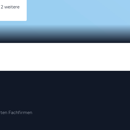
 2 weitere
erten Fachfirmen