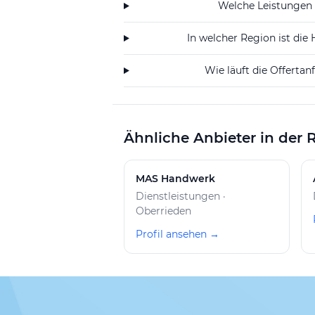
dritte natürliche und juristische P
Welche Leistungen 
ausschliesslichem Interesse liegen.
In welcher Region ist die
Wie läuft die Offerta
Ähnliche Anbieter in der 
MAS Handwerk
Dienstleistungen ·
Oberrieden
Profil ansehen →