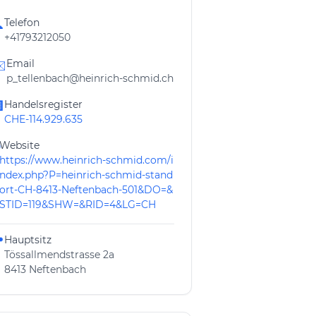
Telefon

+41793212050
Email
️
p_tellenbach@heinrich-schmid.ch
Handelsregister

CHE-114.929.635
Website
https://www.heinrich-schmid.com/i
ndex.php?P=heinrich-schmid-stand
ort-CH-8413-Neftenbach-501&DO=&
STID=119&SHW=&RID=4&LG=CH
Hauptsitz

Tössallmendstrasse 2a
8413 Neftenbach