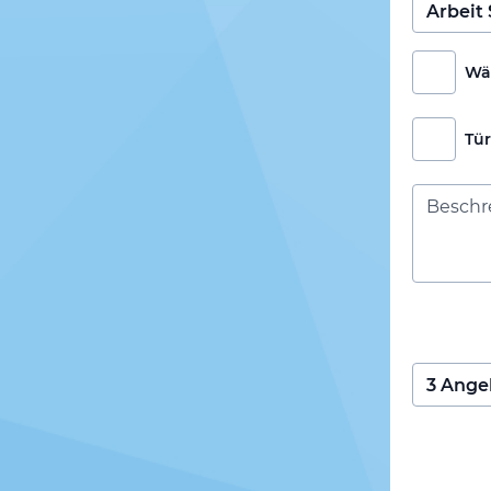
Wä
Tü