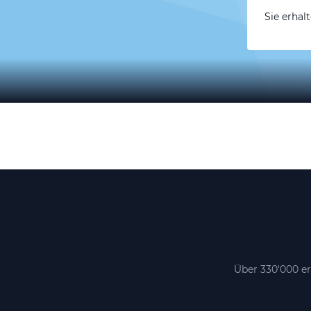
Sie erhal
Über 330'000 er