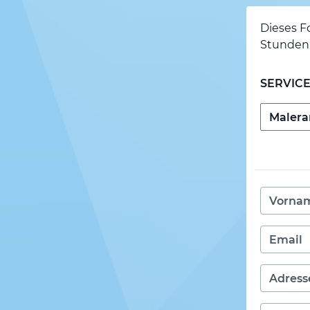
Dieses F
Stunden 
SERVIC