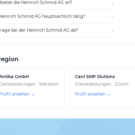
ersonen erbringen, auch wenn diese in deren
bietet die Heinrich Schmid AG an?
⌄
 Heinrich Schmid AG hauptsächlich tätig?
⌄
nfrage bei der Heinrich Schmid AG ab?
⌄
Region
Antika GmbH
Cani SMP Slutions
Dienstleistungen · Wetzikon
Dienstleistungen · Zürich
Profil ansehen →
Profil ansehen →