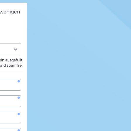
h wenigen
min ausgefüllt.
 und spamfrei.