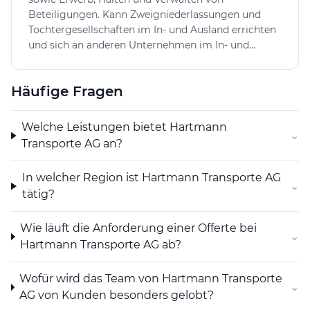
Beteiligungen. Kann Zweigniederlassungen und
Tochtergesellschaften im In- und Ausland errichten
und sich an anderen Unternehmen im In- und
Ausland beteiligen sowie alle Geschäfte tätigen, die
direkt oder indirekt mit ihrem Zweck in
Häufige Fragen
Zusammenhang stehen, im In- und Ausland
Grundeigentum erwerben, belasten, veräussern und
verwalten, Finanzierungen für eigene oder fremde
Welche Leistungen bietet Hartmann
⌄
Rechnung vornehmen sowie Garantien und
Transporte AG an?
Bürgschaften für Tochtergesellschaften und Dritte
eingehen.
In welcher Region ist Hartmann Transporte AG
⌄
tätig?
Wie läuft die Anforderung einer Offerte bei
⌄
Hartmann Transporte AG ab?
Wofür wird das Team von Hartmann Transporte
⌄
AG von Kunden besonders gelobt?