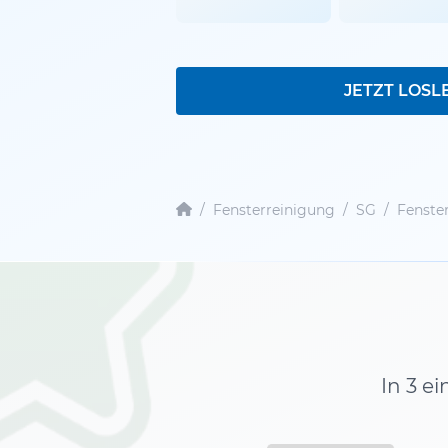
JETZT LOSL
/
Fensterreinigung
/
SG
/
Fenste
In 3 e