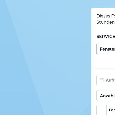
Dieses F
Stunden 
SERVIC
Fe