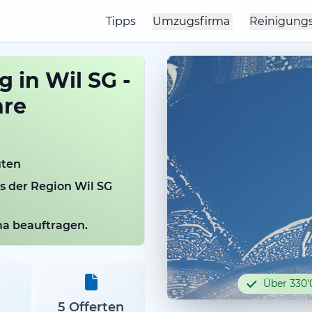
Tipps
Umzugsfirma
Reinigung
 in Wil SG -
hre
uten
us der Region Wil SG
rma beauftragen.
Über 330'
5 Offerten