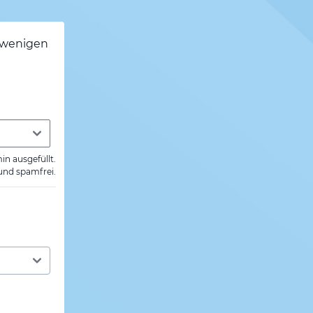
h wenigen
min ausgefüllt.
 und spamfrei.