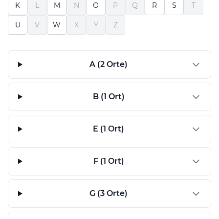
K
L
M
N
O
P
Q
R
S
T
U
V
W
X
Y
Z
A (2 Orte)
B (1 Ort)
E (1 Ort)
F (1 Ort)
G (3 Orte)