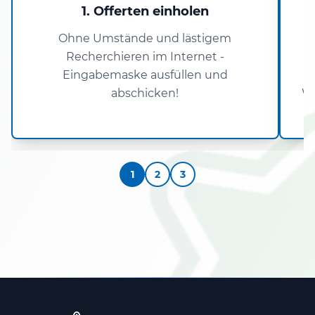
1. Offerten einholen
Ohne Umstände und lästigem
Recherchieren im Internet -
Eingabemaske ausfüllen und
abschicken!
Wo
1
2
3