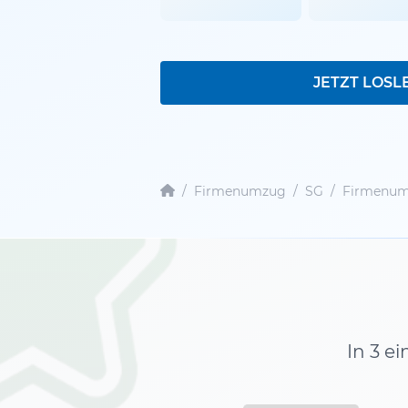
JETZT LOSL
/
Firmenumzug
/
SG
/
Firmenum
In 3 e