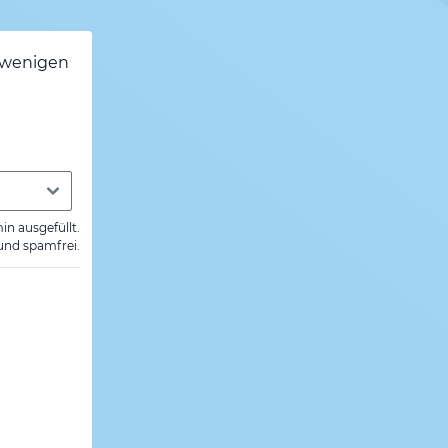
h wenigen
min ausgefüllt.
 und spamfrei.