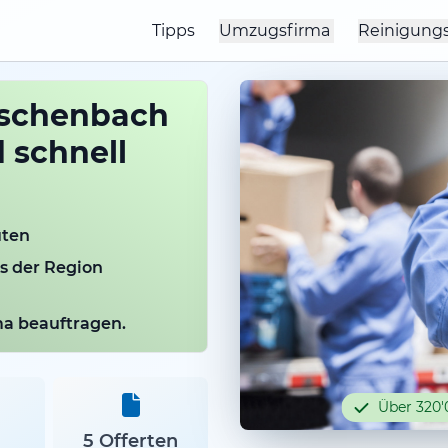
Tipps
Umzugsfirma
Reinigung
schenbach
 schnell
uten
us der Region
rma beauftragen.
Über 320'
5 Offerten