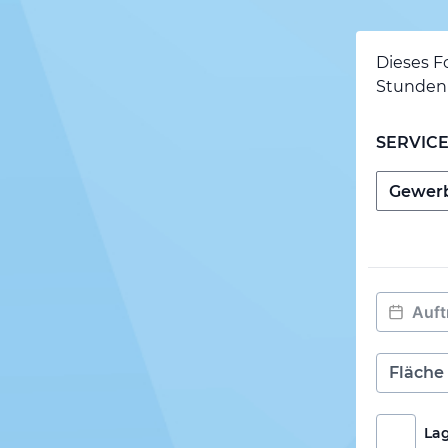
Dieses F
Stunden 
SERVIC
La