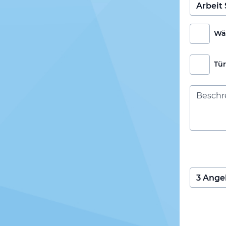
Wä
Tü