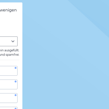
h wenigen
min ausgefüllt.
 und spamfrei.