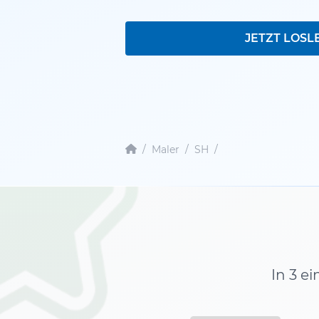
JETZT LOSL
/
Maler
/
SH
/
In 3 e