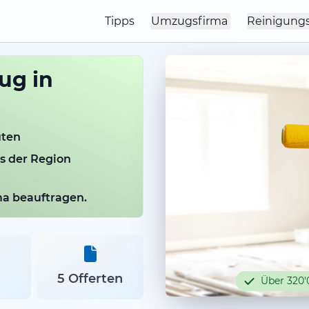
Tipps
Umzugsfirma
Reinigung
ug in
uten
us der Region
rma beauftragen.
5 Offerten
Über 320'