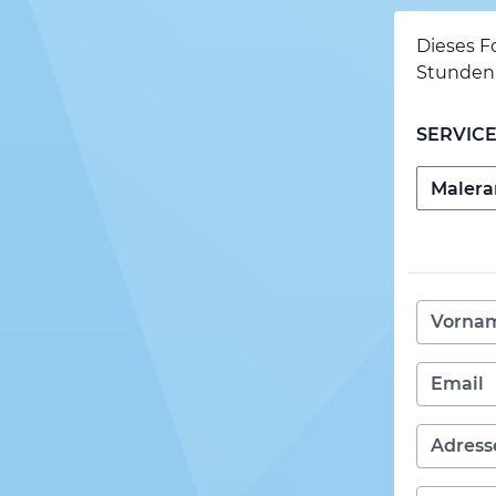
Dieses F
Stunden 
SERVIC