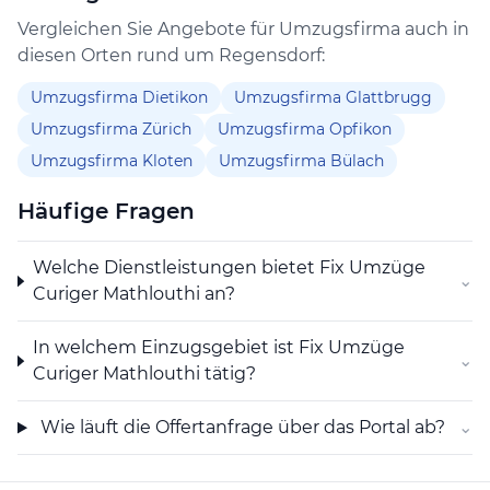
gewährleisten. Auch Innenanstriche für Privat- und
Vergleichen Sie Angebote für Umzugsfirma auch in
Gewerberäume werden von dem Team fachmännisch
diesen Orten rund um Regensdorf:
ausgeführt.
Umzugsfirma Dietikon
Umzugsfirma Glattbrugg
Ein weiteres Angebot von Fix Umzüge Curiger
Umzugsfirma Zürich
Umzugsfirma Opfikon
Mathlouthi ist die Unterhaltsreinigung. Hier werden
Umzugsfirma Kloten
Umzugsfirma Bülach
regelmäßig Reinigungsarbeiten in Büros, Praxen oder
anderen Gewerberäumen durchgeführt, um ein
Häufige Fragen
sauberes und hygienisches Arbeitsumfeld zu schaffen.
Auch Fensterreinigungen und Grundreinigungen
Welche Dienstleistungen bietet Fix Umzüge
werden von dem Unternehmen angeboten.
⌄
Curiger Mathlouthi an?
Für Transporte von kleineren Gegenständen oder
Möbeln steht ein Kleintransport-Service zur Verfügung.
In welchem Einzugsgebiet ist Fix Umzüge
⌄
Besonders bei kurzfristigen oder spontanen
Curiger Mathlouthi tätig?
Transportbedürfnissen ist dies eine praktische Lösung.
Zusätzlich bietet Fix Umzüge Curiger Mathlouthi auch
Wie läuft die Offertanfrage über das Portal ab?
⌄
spezielle Transporte für Klaviere an.