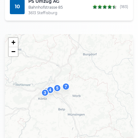
PS Umzug AG
10
(183)
Bahnhofstrasse 85
3613 Steffisburg
+
−
7
5
4
3