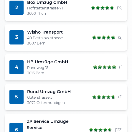
Box Umzug GmbH
2
(16)
Hofstettenstrasse 71
3600 Thun
Wisho Transport
3
(2)
40 Pestalozzistrasse
3007 Bern
HB Umzüge GmbH
4
(1)
Randweg 15
3013 Bern
Rund Umzug GmbH
5
(2)
Güterstrasse 5
3072 Ostermundigen
ZP Service Umzüge
Service
6
(123)