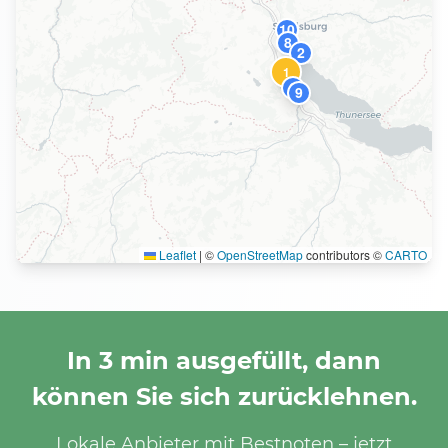
10
8
2
1
6
9
Leaflet
|
©
OpenStreetMap
contributors ©
CARTO
In 3 min ausgefüllt, dann
können Sie sich zurücklehnen.
Lokale Anbieter mit Bestnoten – jetzt