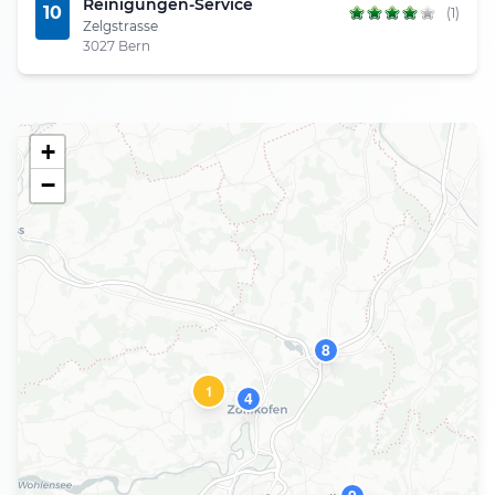
Reinigungen-Service
10
(1)
Zelgstrasse
3027 Bern
+
−
8
1
4