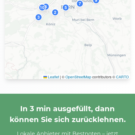
9
7
6
10
5
2
3
Leaflet
|
©
OpenStreetMap
contributors ©
CARTO
In 3 min ausgefüllt, dann
können Sie sich zurücklehnen.
Lokale Anbieter mit Bestnoten – jetzt