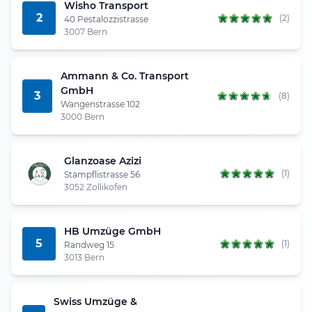
Wisho Transport
2
(2)
40 Pestalozzistrasse
3007 Bern
Ammann & Co. Transport
GmbH
3
(8)
Wangenstrasse 102
3000 Bern
Glanzoase Azizi
(1)
Stämpflistrasse 56
3052 Zollikofen
HB Umzüge GmbH
5
(1)
Randweg 15
3013 Bern
Swiss Umzüge &