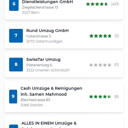
Dienstleistungen GmbH
6
(421)
Ziegelackerstrasse 10
3027 Bern
Rund Umzug GmbH
7
(2)
Güterstrasse 5
3072 Ostermundigen
SwissTar Umzug
8
(0)
Platanenweg 6
3322 Urtenen-Schönbühl
Cash Umzüge & Reinigungen
Inh. Samen Mahmood
9
(8)
Bleichestrasse 85
3066 Stettlen
ALLES IN EINEM Umzûge &