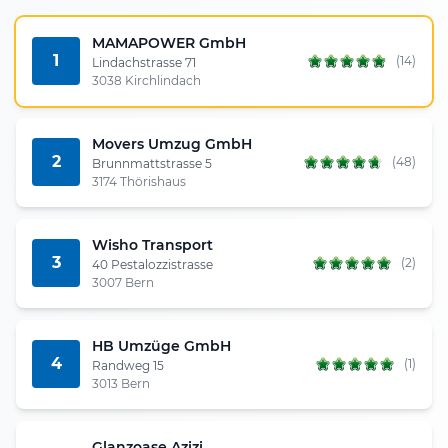
MAMAPOWER GmbH
1
(14)
Lindachstrasse 71
3038 Kirchlindach
Movers Umzug GmbH
2
(48)
Brunnmattstrasse 5
3174 Thörishaus
Wisho Transport
3
(2)
40 Pestalozzistrasse
3007 Bern
HB Umzüge GmbH
4
(1)
Randweg 15
3013 Bern
Glanzoase Azizi