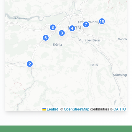
10
7
8
4
3
6
2
Leaflet
|
©
OpenStreetMap
contributors ©
CARTO