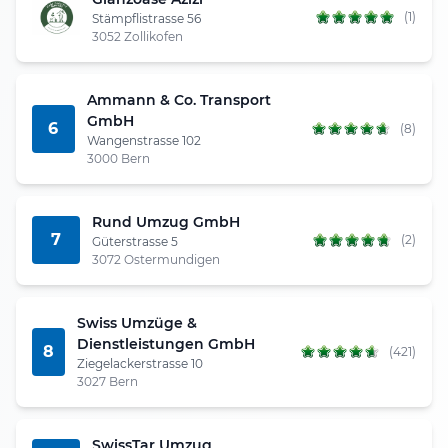
(1)
Stämpflistrasse 56
3052 Zollikofen
Ammann & Co. Transport
GmbH
6
(8)
Wangenstrasse 102
3000 Bern
Rund Umzug GmbH
7
(2)
Güterstrasse 5
3072 Ostermundigen
Swiss Umzüge &
Dienstleistungen GmbH
8
(421)
Ziegelackerstrasse 10
3027 Bern
SwissTar Umzug