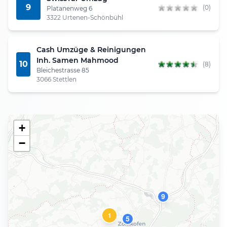
9
(0)
Platanenweg 6
3322 Urtenen-Schönbühl
Cash Umzüge & Reinigungen
Inh. Samen Mahmood
10
(8)
Bleichestrasse 85
3066 Stettlen
+
−
9
1
5