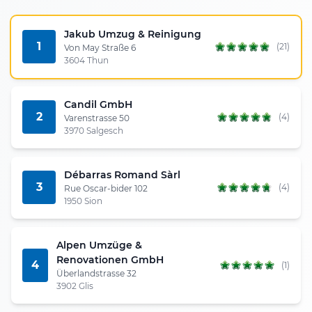
Jakub Umzug & Reinigung
1
(21)
Von May Straße 6
3604 Thun
Candil GmbH
2
(4)
Varenstrasse 50
3970 Salgesch
Débarras Romand Sàrl
3
(4)
Rue Oscar-bider 102
1950 Sion
Alpen Umzüge &
Renovationen GmbH
4
(1)
Überlandstrasse 32
3902 Glis