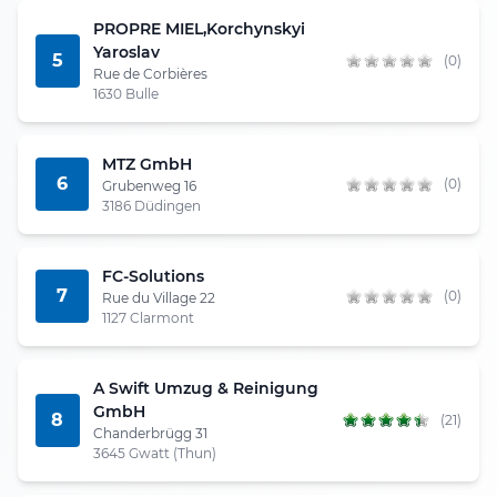
PROPRE MIEL,Korchynskyi
Yaroslav
5
(0)
Rue de Corbières
1630 Bulle
MTZ GmbH
6
(0)
Grubenweg 16
3186 Düdingen
FC-Solutions
7
(0)
Rue du Village 22
1127 Clarmont
A Swift Umzug & Reinigung
GmbH
8
(21)
Chanderbrügg 31
3645 Gwatt (Thun)