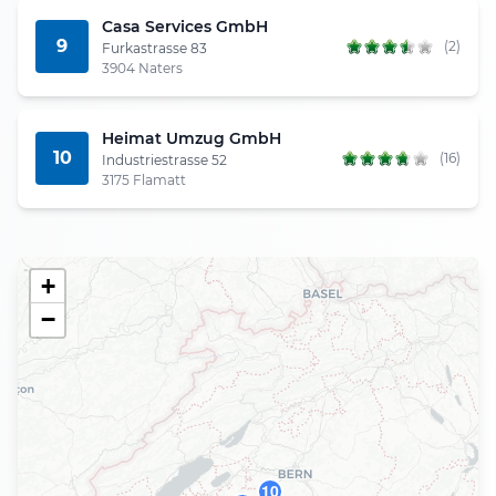
Casa Services GmbH
9
(2)
Furkastrasse 83
3904 Naters
Heimat Umzug GmbH
10
(16)
Industriestrasse 52
3175 Flamatt
+
−
10