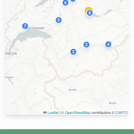
6
1
8
5
7
9
4
2
3
Leaflet
|
©
OpenStreetMap
contributors ©
CARTO