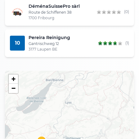
DéménaSuissePro sàrl
(0)
Route de Schiffenen 38
1700 Fribourg
Pereira Reinigung
10
(1)
Gantrischweg 12
3177 Laupen BE
+
−