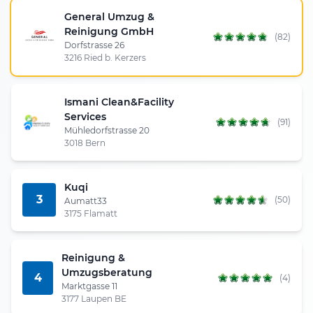
General Umzug &
Reinigung GmbH
(82)
Dorfstrasse 26
3216 Ried b. Kerzers
Ismani Clean&Facility
Services
(91)
Mühledorfstrasse 20
3018 Bern
Kuqi
3
(50)
Aumatt33
3175 Flamatt
Reinigung &
Umzugsberatung
4
(4)
Marktgasse 11
3177 Laupen BE